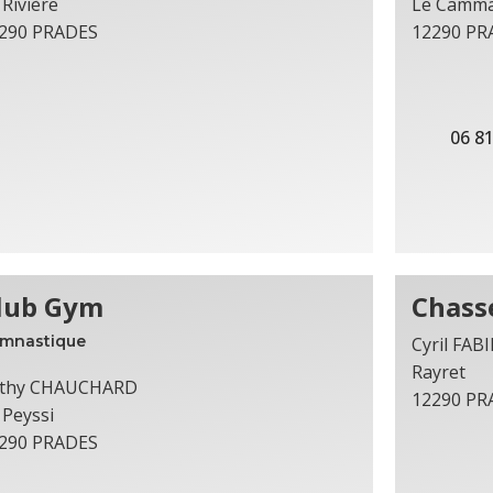
 Rivière
Le Camm
290 PRADES
12290 PR
06 81
lub Gym
Chass
mnastique
Cyril FABI
Rayret
thy CHAUCHARD
12290 PR
 Peyssi
290 PRADES