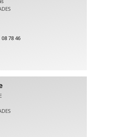
as
ADES
 08 78 46
e
E
ADES