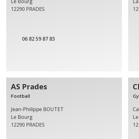
Le Bourg
La
12290 PRADES
12
06 82 59 87 83
AS Prades
C
Football
Gy
Jean-Philippe BOUTET
Ca
Le Bourg
Le
12290 PRADES
12