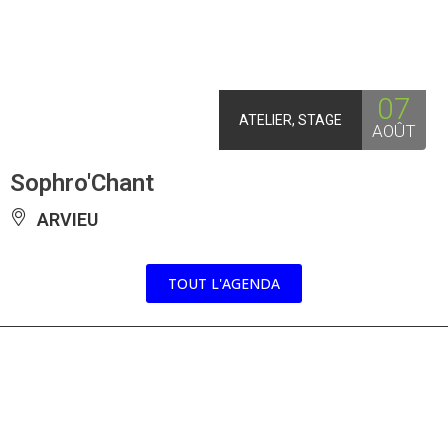
07
ATELIER, STAGE
AOÛT
Sophro'Chant
ARVIEU
TOUT L'AGENDA