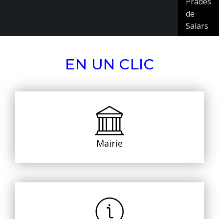
Prades
de
Salars
EN UN CLIC
Mairie