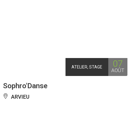
07
ATELIER, STAGE
AOÛT
Sophro'Danse
ARVIEU