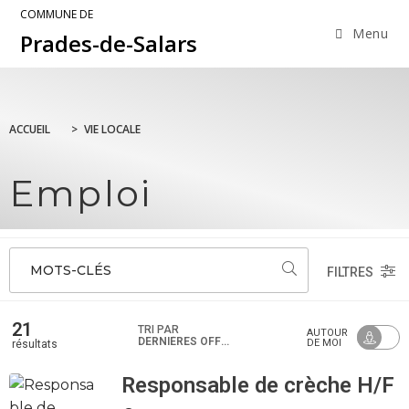
COMMUNE DE
Menu
Prades-de-Salars
ACCUEIL
>
VIE LOCALE
Emploi
MOTS-CLÉS
FILTRES
21
TRI PAR
AUTOUR
DERNIÈRES OFFRES
DE MOI
résultats
Responsable de crèche H/F