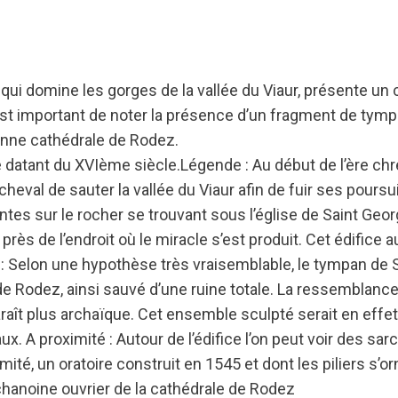
ui domine les gorges de la vallée du Viaur, présente un c
il est important de noter la présence d’un fragment de tym
ienne cathédrale de Rodez.
e datant du XVIème siècle.Légende : Au début de l’ère chr
cheval de sauter la vallée du Viaur afin de fuir ses pours
tes sur le rocher se trouvant sous l’église de Saint Geor
t près de l’endroit où le miracle s’est produit. Cet édifice a
 Selon une hypothèse très vraisemblable, le tympan de S
 de Rodez, ainsi sauvé d’une ruine totale. La ressemblanc
araît plus archaïque. Cet ensemble sculpté serait en effet
 A proximité : Autour de l’édifice l’on peut voir des sa
ité, un oratoire construit en 1545 et dont les piliers s
chanoine ouvrier de la cathédrale de Rodez