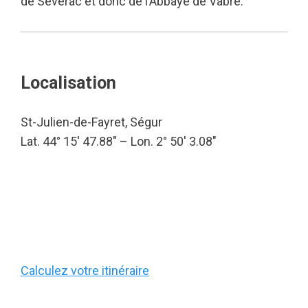
de Séverac et donc de l’Abbaye de Vabre.
Localisation
St-Julien-de-Fayret, Ségur
Lat. 44° 15′ 47.88″ – Lon. 2° 50′ 3.08″
Calculez votre itinéraire