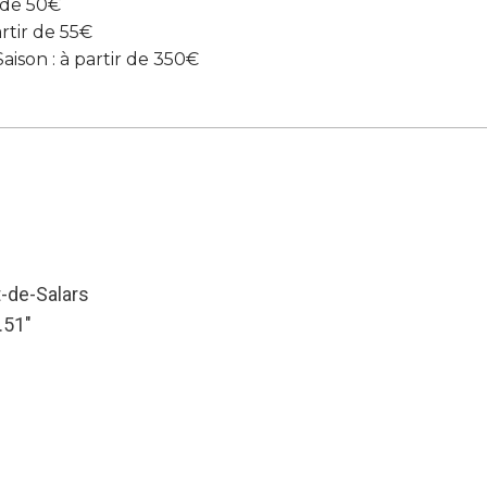
r de 50€
rtir de 55€
son : à partir de 350€
-de-Salars
.51″