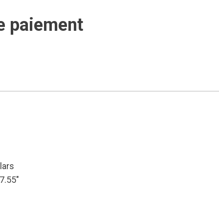
e paiement
lars
57.55″