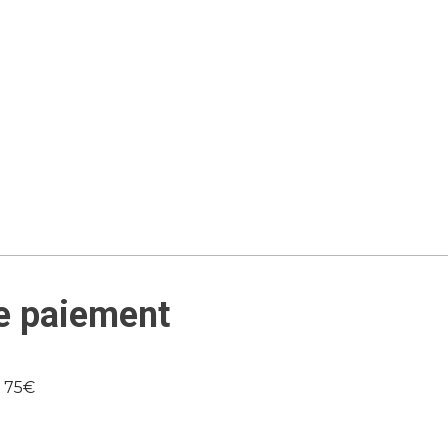
e paiement
e 75€