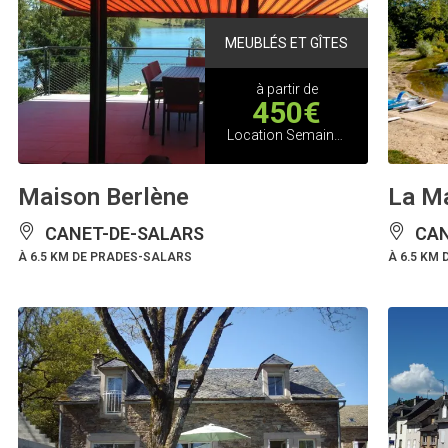
MEUBLÉS ET GÎTES
à partir de
450€
Location Semaine Basse Saison
Maison Berlène
La Ma
CANET-DE-SALARS
CAN
À 6.5 KM DE PRADES-SALARS
À 6.5 KM