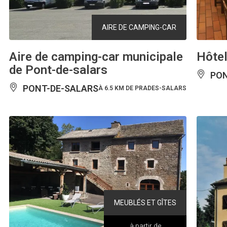
AIRE DE CAMPING-CAR
Aire de camping-car municipale
Hôtel
de Pont-de-salars
PON
PONT-DE-SALARS
À 6.5 KM DE PRADES-SALARS
MEUBLÉS ET GÎTES
à partir de