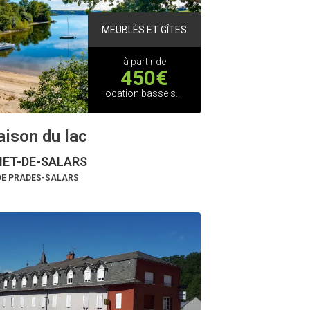
MEUBLÉS ET GÎTES
à partir de
450€
location basse saison
ison du lac
ET-DE-SALARS
 DE PRADES-SALARS