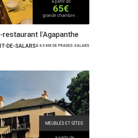
à partir de
65€
grande chambre double
-restaurant l'Agapanthe
T-DE-SALARS
À 6.5 KM DE PRADES-SALARS
MEUBLÉS ET GÎTES
à partir de