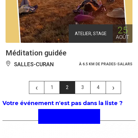
25
ATELIER, STAGE
AOÛT
Méditation guidée
SALLES-CURAN
À 6.5 KM DE PRADES-SALARS
‹
›
1
2
3
4
Votre événement n'est pas dans la liste ?
Faîtes-nous le savoir