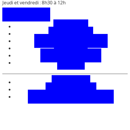
Jeudi et vendredi : 8h30 à 12h
Contactez-nous
Découvrir
Vie municipale
Démarches, infos pratiques
Vie locale
Salles et équipements
Météo
Plan du site
Mentions légales
Données personnelles et cookies