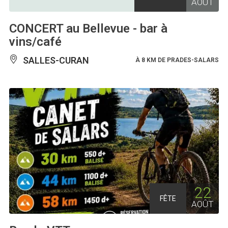
AOÛT
CONCERT au Bellevue - bar à
vins/café
SALLES-CURAN
À 8 KM DE PRADES-SALARS
22
FÊTE
AOÛT